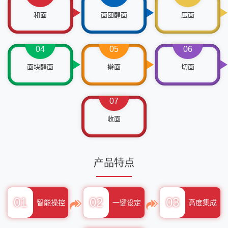
和面
面团醒面
压面
04
05
06
面块醒面
擀面
切面
07
收面
产品特点
01
02
03
智能操控
一键设定
高度集成