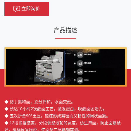
立即询价
产品描述
◆ 仿手抓和面，充分拌和，水面交融。
◆ 长达10小时2次醒面工艺，激发蛋白，唤醒面团活力。
◆ 五次折叠90°重压，锻炼形成紧密而又韧性的网状面筋。
◆ 12段换挡装置，分段调整滚轮的宽度，仿生擀面，防止面筋破
坏，纵横反复压延，使面条口感筋韧爽滑。