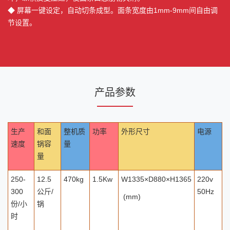
◆ 屏幕一键设定，自动切条成型。面条宽度由1mm-9mm间自由调
节设置。
产品参数
生产
和面
整机质
功率
外形尺寸
电源
速度
锅容
量
量
250-
12.5
470kg
1.5Kw
W1335×D880×H1365
220v
300
公斤/
50Hz
(mm)
份/小
锅
时