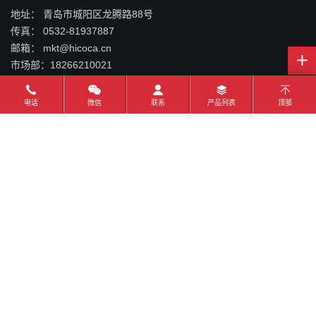
地址：
青岛市城阳区龙腾路88号
传真：
0532-81937887
邮箱：
mkt@hicoca.cn
市场部：
18266210021
国际贸易：
18563922592
国际贸易：
电话
微信
联系
产品列表
顶部
售后服务:
邮箱订阅
确定
产品中心
挂面装备
方便面装备
中央厨房装备
米粉装备
鲜湿面及冷冻面装备
智能包装装备
休闲食品包装