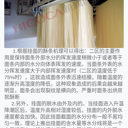
1.根据挂面的酥条机理可以得出：二区的主要作
用是保持面条外部水分的挥发速度稍微小于或者等于
面条内部的水分向体表挥发的速度。当面条外表的水
分挥发速度大于内部挥发速度时（二区的温度低于
75%时），这就造成面条外表迅速结膜，随着温度的
逐渐升高湿度的降低，这种现象造成的后果会越来越
明显，面条会出现裂纹是横向的。严重时面条出烘房
就酥断
2.另外，挂面的脱水由外及内的。当挂面进入升温
降潮区后，温度升高相对湿度较低，挂面的内外脱水
速度都会加快。因此挂面截面的水分分布一般不易均
匀一致，理论上推出挂面的含水量等水分线将是一个