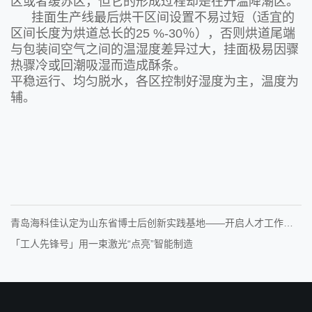
区或者缓苏区，但它的形成过程却是在升温降潮区。
挂面生产线最后烘干区间设置不易过短（适宜的
区间长度为烘道总长的25 %-30％），否则烘道尾端
与包装间空气之间的温湿度差异过大，挂面极易因骤
热骤冷或回潮吸湿而造成酥条。
平稳运行、均匀脱水，各区控制好湿度为主，温度为
辅。
青岛海科佳认定为山东省博士后创新实践基地——开启人才工作新
征程
「工人先锋号」用一束激光“点亮”智能制造