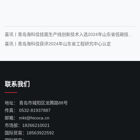
喜讯丨青岛海科佳挂面生产线创新技术入选2024年山东省低碳技术
成果目录
喜讯丨青岛海科佳获评2024年山东省工程研究中心认定
联系我们
地址：
青岛市城阳区龙腾路88号
传真：
0532-81937887
邮箱：
mkt@hicoca.cn
市场部：
18266210021
国际贸易：
18563922592