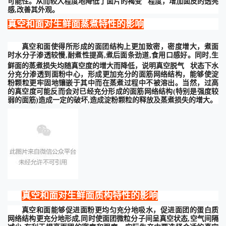
可能性。从而较大程度地降低了面片的
褐变
程度，增加面皮的透亮
感,改善其外观。
真空和面对生鲜面蒸煮特性的影响
真空和面使得所形成的面团结构上更加致密，密度增大，煮面
时水分子渗透较慢
,耐煮性提高,煮后面条劲道,食用口感好
。同时
,生
鲜面的蒸煮损失均随真空度的增大而降低，说明
真空脱气
状态下水
分充分渗透到面粉中心，形成更加充分的面筋网络结构，能够使淀
粉颗粒更牢固地镶嵌于其中而在蒸煮过程中不被溶出。当然，
过高
的真空度可能反而会对已经充分形成的面筋网络结构
(特别是强度较
弱的面筋)造成一定的破坏,造成淀粉颗粒的释放及蒸煮损失的增大。
真空和面对生鲜面质构特性的影响
真空和面能够促进面粉更均匀充分地吸水，促进面团的蛋白质
网络结构更充分地形成
,同时使面团微粒分子间呈真空状态,空气间隔