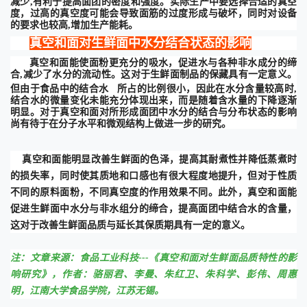
减少,有利于提高面团的密度和强度。实际生产中
要选择合适的
真空
度
，
过高的真空度可能会导致面筋的过度形成与破坏，同时对设备
的要求也较高
,增加生产能耗。
真空和面对生鲜面中水分结合状态的影响
真空和面能使面粉更充分的吸水，促进水与各种非水成分的缔
合
,减少了水分的流动性。这对于生鲜面制品的保藏具有
一定
意义。
但由于食品中的
结合水
所占的比例很小，因此在水分含量较高时
,
结合水的微量变化未能充分体现出来，而是随着含水量的下降逐渐
明显。对于真空和面对所形成面团中水分的结合与分布状态的影响
尚有待于在分子水平和微观结构上做进一步的研究。
真空和面能明显改善生鲜面的色泽，提高其耐煮性并降低蒸煮时
的损失率，同时使其质地和口感也有很大程度地提升，但对于性质
不同的原料面粉，不同真空度的作用效果不同。此外，真空和面能
促进生鲜面中水分与非水组分的缔合，提高面团中结合水的含量，
这对于改善生鲜面品质与延长其保质期具有一定的意义。
注：文章来源：食品工业科技---《真空和面对生鲜面品质特性的影
响研究》，作者：骆丽君、李曼、朱红卫、朱科学、彭伟、周惠
明，江南大学食品学院，江苏无锡。