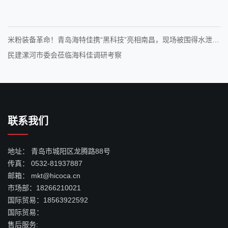
米粉装备革命！青岛海特佳携“黑科技”亮相南昌，现场被围得水泄不
通！
民建漯河市委会莅临海科佳调研考察
联系我们
地址：
青岛市城阳区龙腾路88号
传真：
0532-81937887
邮箱：
mkt@hicoca.cn
市场部：
18266210021
国际贸易：
18563922592
国际贸易：
售后服务: